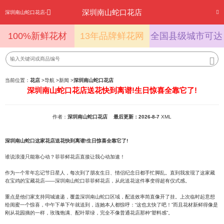
深圳南山蛇口花店
深圳南山蛇口花店-
100%新鲜花材
13年品牌鲜花网
全国县级城市可达
当前位置：
花店
>
导航
>
新闻
>
深圳南山蛇口花店
深圳南山蛇口花店送花快到离谱!生日惊喜全靠它了!
作者：
深圳南山蛇口花店
最后更新：2026-8-7
XML
深圳南山蛇口这家花店送花快到离谱!生日惊喜全靠它了!
谁说浪漫只能靠心动？菲菲鲜花店直接让我心动加速！
作为一个常年忘记节日星人，每次到了朋友生日、情侣纪念日都手忙脚乱。直到我发现了这家藏
在宝鸡的宝藏花店——深圳南山蛇口菲菲鲜花店，从此送花这件事变得超有仪式感。
重点是他们家支持同城速递，覆盖深圳南山蛇口区域，配送效率简直像开了挂。上次临时起意想
给闺蜜一个惊喜，中午下单下午就送到，连她本人都惊呼：“这也太快了吧！”而且花材新鲜得像是
刚从花园摘的一样，玫瑰饱满、配叶翠绿，完全不像普通花店那种“塑料感”。