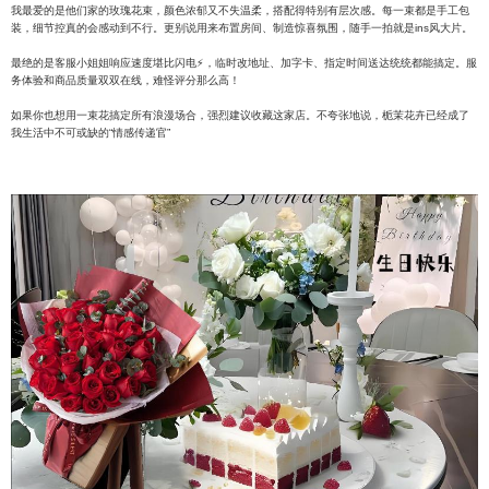
我最爱的是他们家的玫瑰花束，颜色浓郁又不失温柔，搭配得特别有层次感。每一束都是手工包
装，细节控真的会感动到不行。更别说用来布置房间、制造惊喜氛围，随手一拍就是ins风大片。
最绝的是客服小姐姐响应速度堪比闪电⚡️，临时改地址、加字卡、指定时间送达统统都能搞定。服
务体验和商品质量双双在线，难怪评分那么高！
如果你也想用一束花搞定所有浪漫场合，强烈建议收藏这家店。不夸张地说，栀茉花卉已经成了
我生活中不可或缺的“情感传递官”