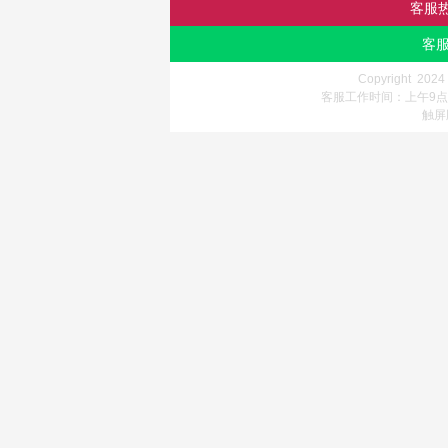
客服
客服
Copyright 202
客服工作时间：上午9点-
触屏